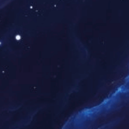
项
目
咨
询
及
评
估